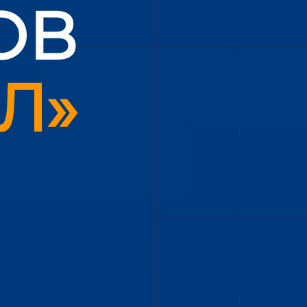
ОВ
Л»